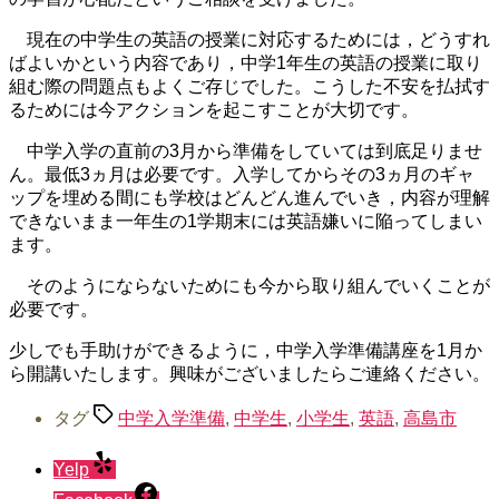
現在の中学生の英語の授業に対応するためには，どうすれ
ばよいかという内容であり，中学1年生の英語の授業に取り
組む際の問題点もよくご存じでした。こうした不安を払拭す
るためには今アクションを起こすことが大切です。
中学入学の直前の3月から準備をしていては到底足りませ
ん。最低3ヵ月は必要です。入学してからその3ヵ月のギャ
ップを埋める間にも学校はどんどん進んでいき，内容が理解
できないまま一年生の1学期末には英語嫌いに陥ってしまい
ます。
そのようにならないためにも今から取り組んでいくことが
必要です。
少しでも手助けができるように，中学入学準備講座を1月か
ら開講いたします。興味がございましたらご連絡ください。
タグ
中学入学準備
,
中学生
,
小学生
,
英語
,
高島市
Yelp