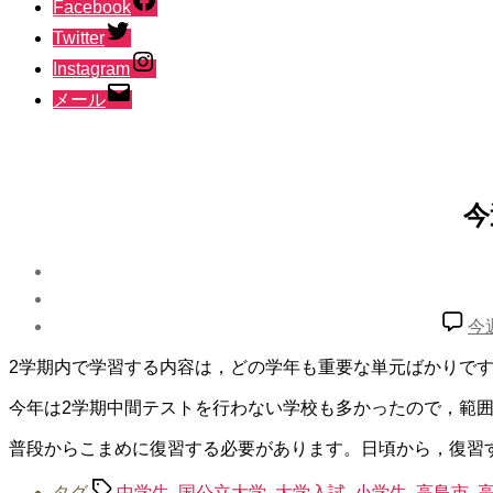
Facebook
Twitter
Instagram
メール
今
今
2学期内で学習する内容は，どの学年も重要な単元ばかりで
今年は2学期中間テストを行わない学校も多かったので，範
普段からこまめに復習する必要があります。日頃から，復習
タグ
中学生
,
国公立大学
,
大学入試
,
小学生
,
高島市
,