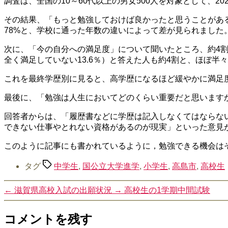
調査は、全国の10～60代以上の男女500人を対象として、2
その結果、「もっと勉強しておけば良かったと思うことがある
78%と、学校に通った年数の違いによって差が見られました
次に、「今の自分への満足度」について聞いたところ、約4割が
全く満足していない13.6％）と答えた人も約4割と、ほぼ半
これを最終学歴別に見ると、高学歴になるほど緩やかに満足
最後に、「勉強は人生においてどのくらい重要だと思いますか」
回答者からは、「履歴書などに学歴は記入しなくてはならな
できない仕事やとれない資格があるのが現実」といった意見
このように記事にも書かれているように，勉強できる機会は
タグ
中学生
,
国公立大学進学
,
小学生
,
高島市
,
高校生
←
滋賀県高校入試の出願状況
→
高校生の1学期中間試験
コメントを残す