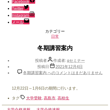
Facebook
Twitter
Instagram
メール
カテゴリー
日常
冬期講習案内
投稿者
作成者:
αセミナー
投稿日
2021年12月4日
冬期講習案内 への
コメントはまだありません
12月22日～1月6日の期間に行います。
タグ
大学受験
,
高島市
,
高校生
←
大学合格速報
→
大学合格速報