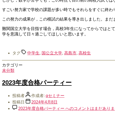
しかし，数学が苦手でも，この時点で目の前の高校入試では
すごい努力家で学校の課題が多い時でもそれらをすぐに終わ
この努力の成果が，この模試の結果を導き出しました。まだ
難関国立大学を目指す場合，高校3年生になってからではと
学を意識して日々過ごしてほしいと思います。
タグ
中学生
,
国公立大学
,
高島市
,
高校生
カテゴリー
未分類
2023年度合格パーティー
投稿者
作成者:
αセミナー
投稿日
2024年4月8日
2023年度合格パーティー への
コメントはまだありま