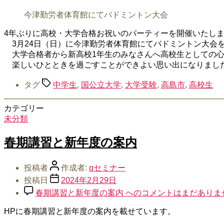
今津勤労者体育館にてバドミントン大会
4年ぶりに高校・大学合格お祝いのパーティーを開催いたし
3月24日（日）に今津勤労者体育館にてバドミントン大会
大学合格者から新高校1年生のみなさんへ高校生としての心
楽しいひとときを過ごすことができよい思い出になりまし
タグ
中学生
,
国公立大学
,
大学受験
,
高島市
,
高校生
カテゴリー
未分類
春期講習と新年度の案内
投稿者
作成者:
αセミナー
投稿日
2024年2月29日
春期講習と新年度の案内 への
コメントはまだありま
HPに春期講習と新年度の案内を載せています。