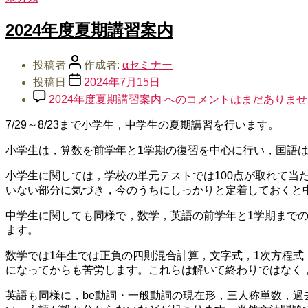
2024年度夏期講習案内
投稿者
作成者:
αセミナー
投稿日
2024年7月15日
2024年度夏期講習案内 への
コメントはまだありませ
7/29～8/23まで小学生，中学生の夏期講習を行います。
小学生は，算数を前学年と1学期の復習を中心に行い，国語
小学生に関しては，学校の単元テストでは100点が取れて当
いない部分に気づき，今のうちにしっかりと定着しておくと
中学生に関しても同様で，数学，英語の前学年と1学期まで
ます。
数学では1年生では正負の四則混合計算，文字式，1次方程式
になってからも苦労します。これらは解いて終わりではなく
英語も同様に，be動詞・一般動詞の現在形，三人称単数，