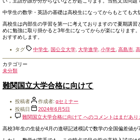
い，主語が誰か分からないなどが起こります。当然文法問題
中学生の数学・英語の基礎は高校生になってからもとても大
高校生は内部生の学習を第一に考えておりますので夏期講習
めに勉強に取り掛かると3年生になってからが楽になります。
おすすめします。
タグ
中学生
,
国公立大学
,
大学進学
,
小学生
,
高島市
,
カテゴリー
未分類
難関国立大学合格に向けて
投稿者
作成者:
αセミナー
投稿日
2024年6月5日
難関国立大学合格に向けて への
コメントはまだあり
高校3年生の生徒が4月の進研記述模試で数学の全国偏差値が