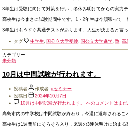
3年生は受験に向けて対策を行い，冬休み明けてからの実力
高校生は今まさに試験期間中です。1・2年生は今頑張って，
3年生はもうすぐ共通テストがあります。人生が決まると言
タグ
中学生
,
国公立大学受験
,
国公立大学進学
,
塾
,
高
カテゴリー
未分類
10月は中間試験が行われます。
投稿者
作成者:
αセミナー
投稿日
2024年10月7日
10月は中間試験が行われます。 への
コメントはまだ
高島市内の中学校は中間試験が終わり，今週に返却されるこ
高校生は1週間前にそろそろ入り，来週の3連休明けに始まる