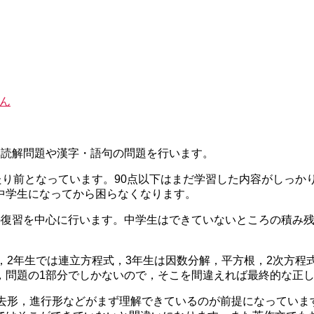
ん
は読解問題や漢字・語句の問題を行います。
たり前となっています。90点以下はまだ学習した内容がしっ
中学生になってから困らなくなります。
の復習を中心に行います。中学生はできていないところの積み
，2年生では連立方程式，3年生は因数分解，平方根，2次方
，問題の1部分でしかないので，そこを間違えれば最終的な正
過去形，進行形などがまず理解できているのが前提になっていま