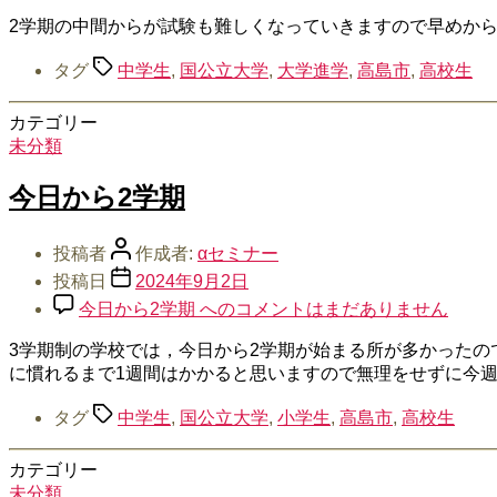
2学期の中間からが試験も難しくなっていきますので早めか
タグ
中学生
,
国公立大学
,
大学進学
,
高島市
,
高校生
カテゴリー
未分類
今日から2学期
投稿者
作成者:
αセミナー
投稿日
2024年9月2日
今日から2学期 への
コメントはまだありません
3学期制の学校では，今日から2学期が始まる所が多かった
に慣れるまで1週間はかかると思いますので無理をせずに今
タグ
中学生
,
国公立大学
,
小学生
,
高島市
,
高校生
カテゴリー
未分類